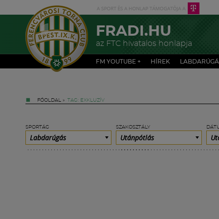
FRADI.HU
az FTC hivatalos honlapja
FM YOUTUBE +
HÍREK
LABDARÚGÁ
FŐOLDAL
»
TAG: EXKLUZÍV
SPORTÁG
SZAKOSZTÁLY
DÁT
Labdarúgás
Utánpótlás
Ut