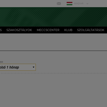
MAGYAR
S
SZAKOSZTÁLYOK
MECCSCENTER
KLUB
SZOLGÁLTATÁSOK
UM
olsó 1 hónap