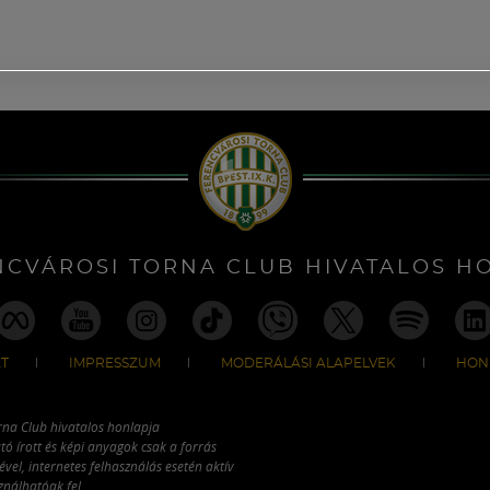
NCVÁROSI TORNA CLUB HIVATALOS H
T
IMPRESSZUM
MODERÁLÁSI ALAPELVEK
HON
rna Club hivatalos honlapja
tó írott és képi anyagok csak a forrás
vel, internetes felhasználás esetén aktív
ználhatóak fel.