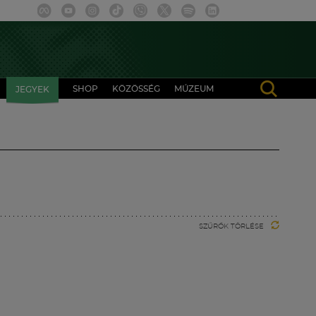
SHOP
KÖZÖSSÉG
MÚZEUM
JEGYEK
SZŰRŐK TÖRLÉSE