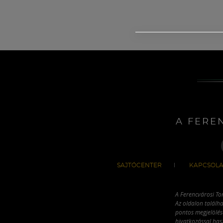
A FERE
SAJTÓCENTER
KAPCSOLA
A Ferencvárosi To
Az oldalon találha
pontos megjelölésé
hivatkozással has