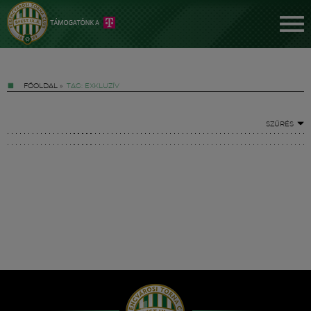
FŐOLDAL
»
TAG: EXKLUZÍV
SZŰRÉS
Jegyek
FM YouTube +
Hírek