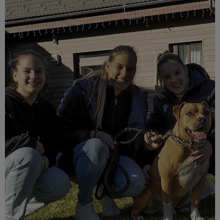
Múzeum
English