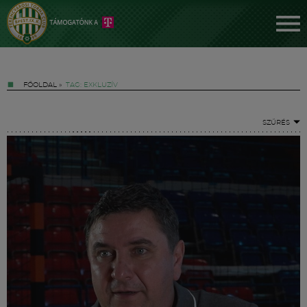
FŐOLDAL
»
TAG: EXKLUZÍV
SZŰRÉS
Jegyek
FM YouTube +
Hírek