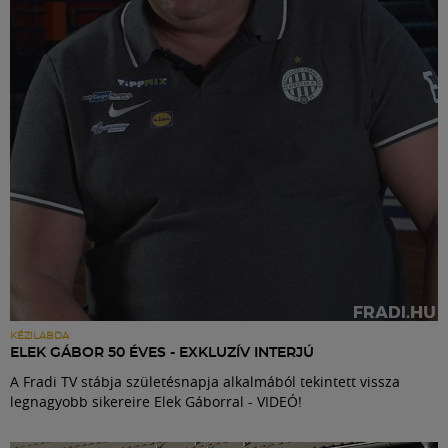
Labdarúgás
Szakosztályok
Meccscenter
Klub
Szolgáltatások
Shop
KÉZILABDA
ELEK GÁBOR 50 ÉVES - EXKLUZÍV INTERJÚ
A Fradi TV stábja születésnapja alkalmából tekintett vissza
Közösség
legnagyobb sikereire Elek Gáborral - VIDEÓ!