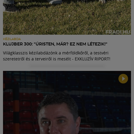
KÉZILABDA
KLUJBER 300: "ÚRISTEN, MÁR? EZ NEM LÉTEZIK!"
Világklasszis kézilabdázónk a mérföldkőről, a testvéri
szeretetről és a terveiről is mesélt - EXKLUZÍV RIPORT!