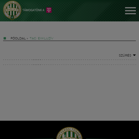
FŐOLDAL
»
TAG: EXKLUZÍV
SZŰRÉS
Jegyek
FM YouTube +
Hírek