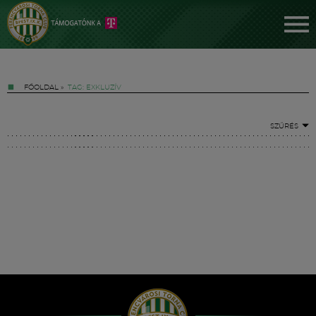
FŐOLDAL
»
TAG: EXKLUZÍV
SZŰRÉS
Jegyek
FM YouTube +
Hírek