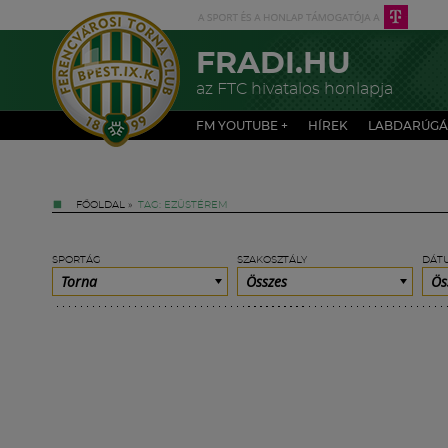
FRADI.HU
az FTC hivatalos honlapja
FM YOUTUBE +
HÍREK
LABDARÚGÁ
FŐOLDAL
»
TAG: EZÜSTÉREM
SPORTÁG
SZAKOSZTÁLY
DÁT
Torna
Összes
Ös