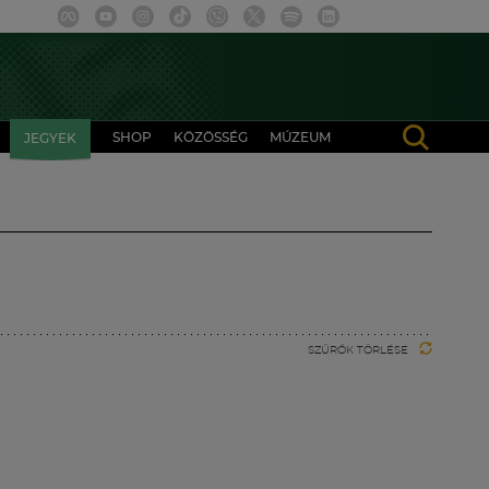
SHOP
KÖZÖSSÉG
MÚZEUM
JEGYEK
SZŰRŐK TÖRLÉSE