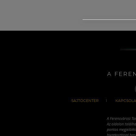
A FERE
SAJTÓCENTER
KAPCSOLA
A Ferencvárosi To
Az oldalon találha
pontos megjelölésé
hivatkozással has