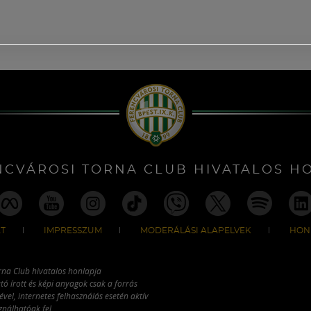
NCVÁROSI TORNA CLUB HIVATALOS H
T
IMPRESSZUM
MODERÁLÁSI ALAPELVEK
HON
rna Club hivatalos honlapja
tó írott és képi anyagok csak a forrás
vel, internetes felhasználás esetén aktív
ználhatóak fel.