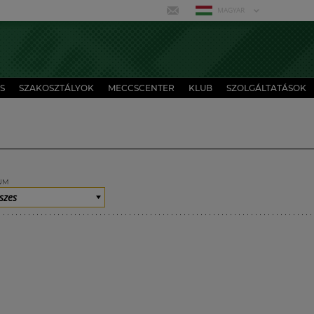
MAGYAR
S
SZAKOSZTÁLYOK
MECCSCENTER
KLUB
SZOLGÁLTATÁSOK
UM
szes