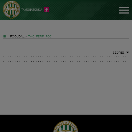
FŐOLDAL
»
TAG: FÉRFI FOCI
SZŰRÉS
Jegyek
FM YouTube +
Hírek