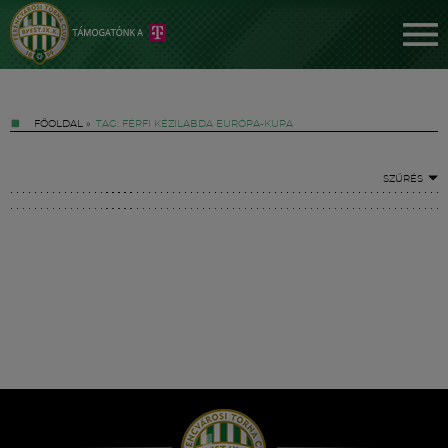
FŐOLDAL
»
TAG: FÉRFI KÉZILABDA EURÓPA-KUPA
SZŰRÉS
Jegyek
FM YouTube +
Hírek