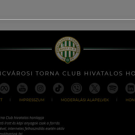
NCVÁROSI TORNA CLUB HIVATALOS H
T
IMPRESSZUM
MODERÁLÁSI ALAPELVEK
HON
rna Club hivatalos honlapja
tó írott és képi anyagok csak a forrás
vel, internetes felhasználás esetén aktív
ználhatóak fel.