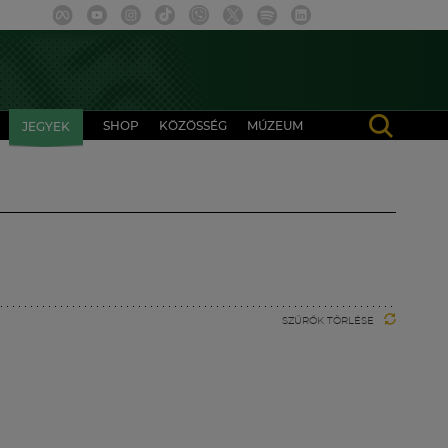
SHOP
KÖZÖSSÉG
MÚZEUM
JEGYEK
SZŰRŐK TÖRLÉSE