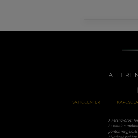
A FERE
SAJTÓCENTER
KAPCSOLA
A Ferencvárosi To
Az oldalon találha
pontos megjelölésé
hivatkozással has