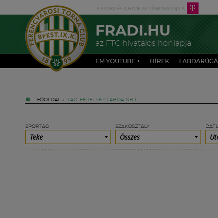
FRADI.HU
az FTC hivatalos honlapja
FM YOUTUBE +
HÍREK
LABDARÚGÁ
FŐOLDAL
»
TAG: FÉRFI KÉZILABDA NB I
SPORTÁG
SZAKOSZTÁLY
DÁT
Teke
Összes
Ut