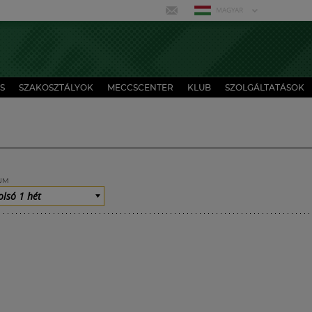
MAGYAR
S
SZAKOSZTÁLYOK
MECCSCENTER
KLUB
SZOLGÁLTATÁSOK
UM
olsó 1 hét