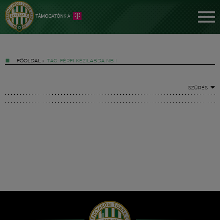
FŐOLDAL
»
TAG: FÉRFI KÉZILABDA NB I
SZŰRÉS
Jegyek
FM YouTube +
Hírek