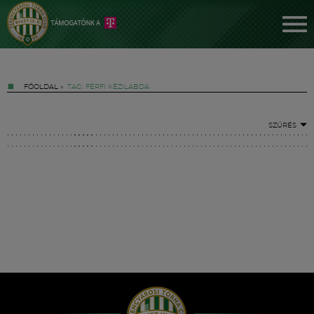
FŐOLDAL
»
TAG: FÉRFI KÉZILABDA
SZŰRÉS
Jegyek
FM YouTube +
Hírek