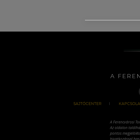
A FERE
SAJTÓCENTER
KAPCSOLA
A Ferencvárosi To
Az oldalon találha
pontos megjelölésé
hivatkozással has