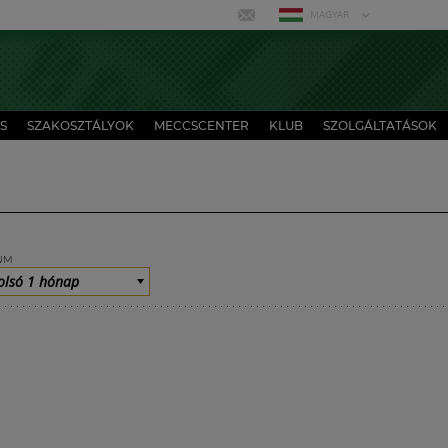
MAGYAR
S
SZAKOSZTÁLYOK
MECCSCENTER
KLUB
SZOLGÁLTATÁSOK
UM
olsó 1 hónap