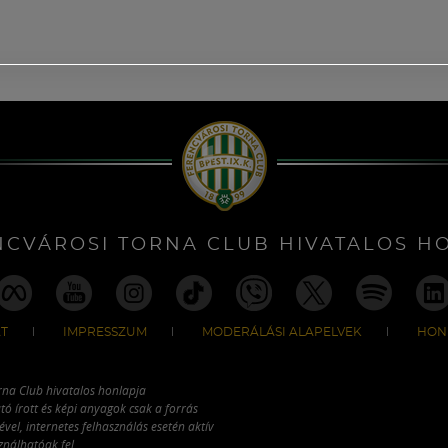
NCVÁROSI TORNA CLUB HIVATALOS H
T
IMPRESSZUM
MODERÁLÁSI ALAPELVEK
HON
rna Club hivatalos honlapja
tó írott és képi anyagok csak a forrás
vel, internetes felhasználás esetén aktív
ználhatóak fel.