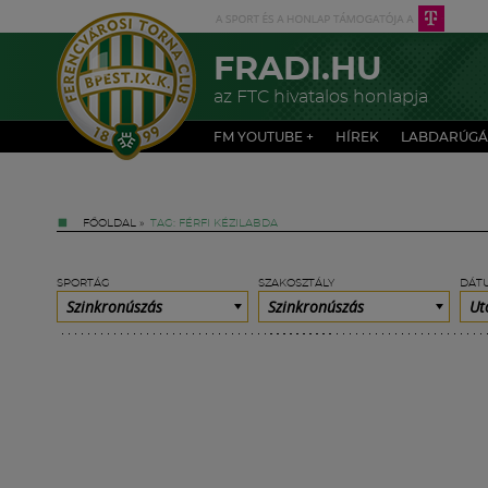
FRADI.HU
az FTC hivatalos honlapja
FM YOUTUBE +
HÍREK
LABDARÚGÁ
FŐOLDAL
»
TAG: FÉRFI KÉZILABDA
SPORTÁG
SZAKOSZTÁLY
DÁT
Szinkronúszás
Szinkronúszás
Ut