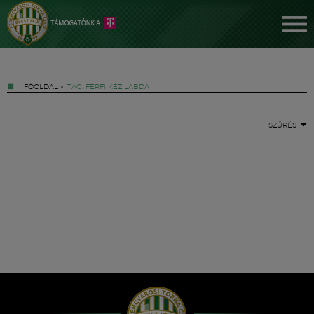
FŐOLDAL
»
TAG: FÉRFI KÉZILABDA
SZŰRÉS
Jegyek
FM YouTube +
Hírek