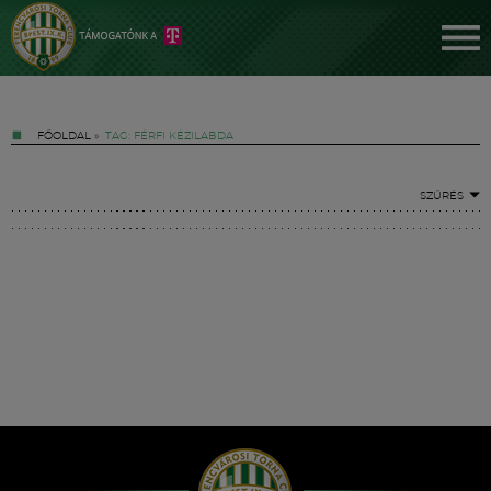
FŐOLDAL
»
TAG: FÉRFI KÉZILABDA
SZŰRÉS
Jegyek
FM YouTube +
Hírek