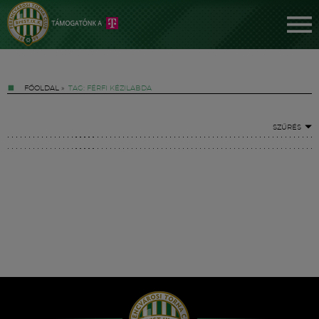
FŐOLDAL
»
TAG: FÉRFI KÉZILABDA
SZŰRÉS
Jegyek
FM YouTube +
Hírek