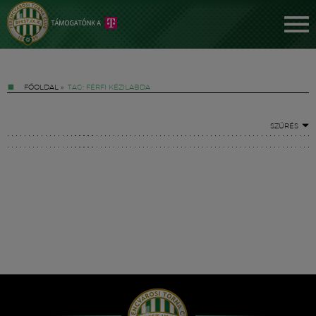
FŐOLDAL
»
TAG: FÉRFI KÉZILABDA
SZŰRÉS
Jegyek
FM YouTube +
Hírek