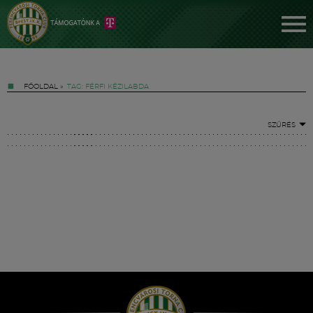
FŐOLDAL
»
TAG: FÉRFI KÉZILABDA
SZŰRÉS
Jegyek
FM YouTube +
Hírek