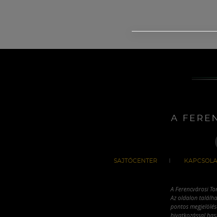
A FERE
SAJTÓCENTER
KAPCSOLA
A Ferencvárosi To
Az oldalon találha
pontos megjelölésé
hivatkozással has