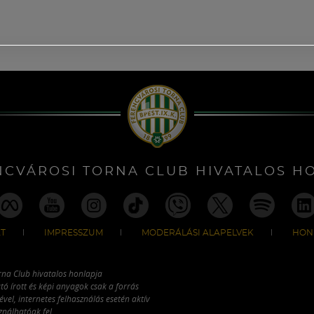
NCVÁROSI TORNA CLUB HIVATALOS H
T
IMPRESSZUM
MODERÁLÁSI ALAPELVEK
HON
rna Club hivatalos honlapja
tó írott és képi anyagok csak a forrás
vel, internetes felhasználás esetén aktív
ználhatóak fel.