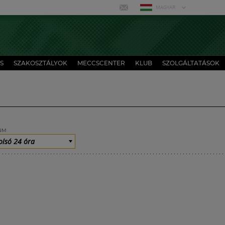
MAGYAR
S
SZAKOSZTÁLYOK
MECCSCENTER
KLUB
SZOLGÁLTATÁSOK
UM
olsó 24 óra