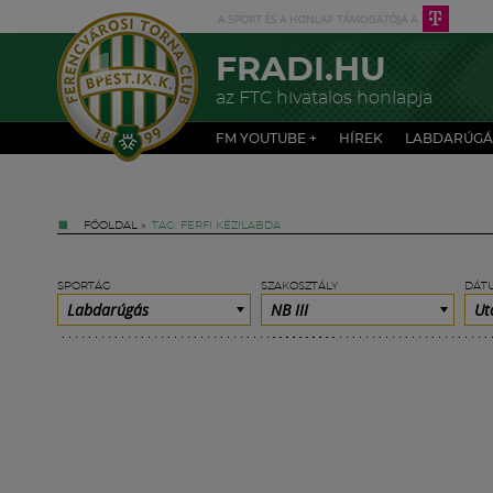
FRADI.HU
az FTC hivatalos honlapja
FM YOUTUBE +
HÍREK
LABDARÚGÁ
FŐOLDAL
»
TAG: FÉRFI KÉZILABDA
SPORTÁG
SZAKOSZTÁLY
DÁT
Labdarúgás
NB III
Ut