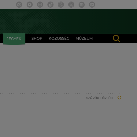
SHOP
KÖZÖSSÉG
MÚZEUM
JEGYEK
SZŰRŐK TÖRLÉSE