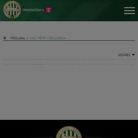
FŐOLDAL
»
TAG: FÉRFI KÉZILABDA
SZŰRÉS
Jegyek
FM YouTube +
Hírek