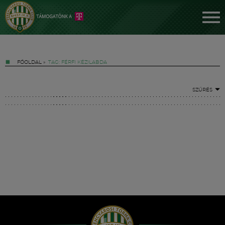
FŐOLDAL
»
TAG: FÉRFI KÉZILABDA
SZŰRÉS
Jegyek
FM YouTube +
Hírek