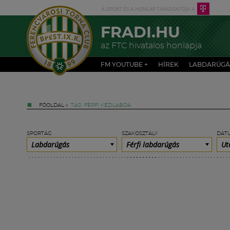
FRADI.HU
az FTC hivatalos honlapja
FM YOUTUBE +
HÍREK
LABDARÚGÁ
FŐOLDAL
»
TAG: FÉRFI KÉZILABDA
SPORTÁG
SZAKOSZTÁLY
DÁT
Labdarúgás
Férfi labdarúgás
Ut