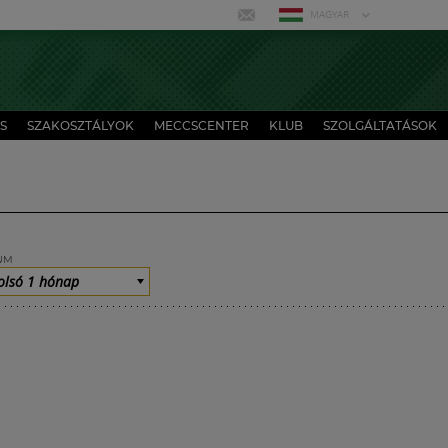
MAGYAR
S
SZAKOSZTÁLYOK
MECCSCENTER
KLUB
SZOLGÁLTATÁSOK
UM
olsó 1 hónap