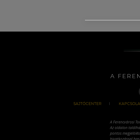
A FERE
SAJTÓCENTER
KAPCSOLA
A Ferencvárosi To
Az oldalon találha
pontos megjelölésé
hivatkozással has