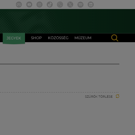
SHOP
KÖZÖSSÉG
MÚZEUM
JEGYEK
SZŰRŐK TÖRLÉSE