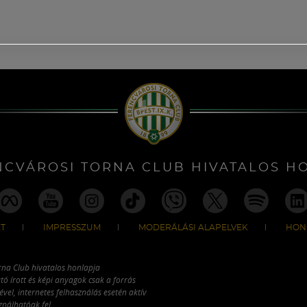
NCVÁROSI TORNA CLUB HIVATALOS H
T
IMPRESSZUM
MODERÁLÁSI ALAPELVEK
HON
rna Club hivatalos honlapja
tó írott és képi anyagok csak a forrás
vel, internetes felhasználás esetén aktív
ználhatóak fel.