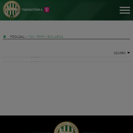
FŐOLDAL
»
TAG: FÉRFI KÉZILABDA
SZŰRÉS
Jegyek
FM YouTube +
Hírek