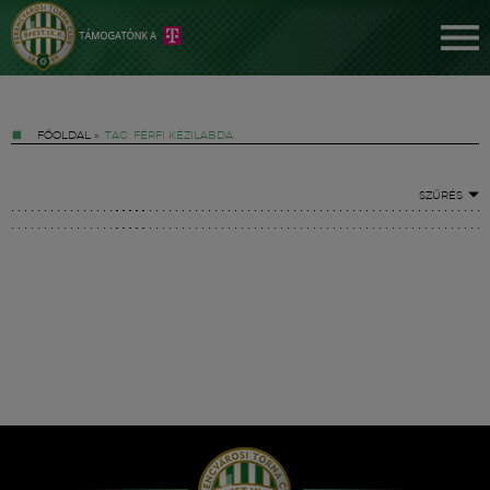
FŐOLDAL
»
TAG: FÉRFI KÉZILABDA
SZŰRÉS
Jegyek
FM YouTube +
Hírek