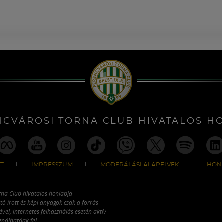
NCVÁROSI TORNA CLUB HIVATALOS H
T
IMPRESSZUM
MODERÁLÁSI ALAPELVEK
HON
rna Club hivatalos honlapja
tó írott és képi anyagok csak a forrás
vel, internetes felhasználás esetén aktív
ználhatóak fel.