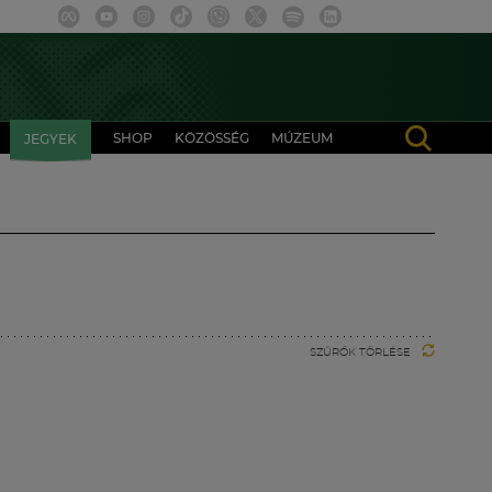
SHOP
KÖZÖSSÉG
MÚZEUM
JEGYEK
SZŰRŐK TÖRLÉSE