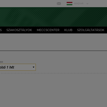
MAGYAR
S
SZAKOSZTÁLYOK
MECCSCENTER
KLUB
SZOLGÁLTATÁSOK
UM
olsó 1 hét