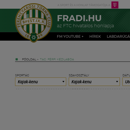
FRADI.HU
az FTC hivatalos honlapja
FM YOUTUBE +
HÍREK
LABDARÚGÁ
FŐOLDAL
»
TAG: FÉRFI KÉZILABDA
SPORTÁG
SZAKOSZTÁLY
DÁT
Kajak-kenu
Kajak-kenu
Ut