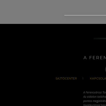
A FERE
SAJTÓCENTER
KAPCSOLA
A Ferencvárosi To
Az oldalon találha
pontos megjelölésé
hivatkozással has