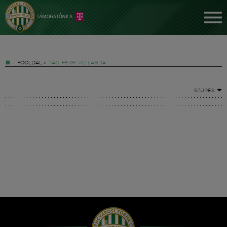
FŐOLDAL
»
TAG: FÉRFI VÍZILABDA
SZŰRÉS
Jegyek
FM YouTube +
Hírek