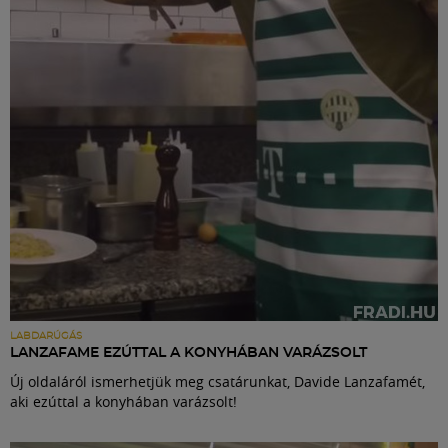
Labdarúgás
Szakosztályok
Meccscenter
Klub
Szolgáltatások
Shop
LABDARÚGÁS
LANZAFAME EZÚTTAL A KONYHÁBAN VARÁZSOLT
Új oldaláról ismerhetjük meg csatárunkat, Davide Lanzafamét,
Közösség
aki ezúttal a konyhában varázsolt!