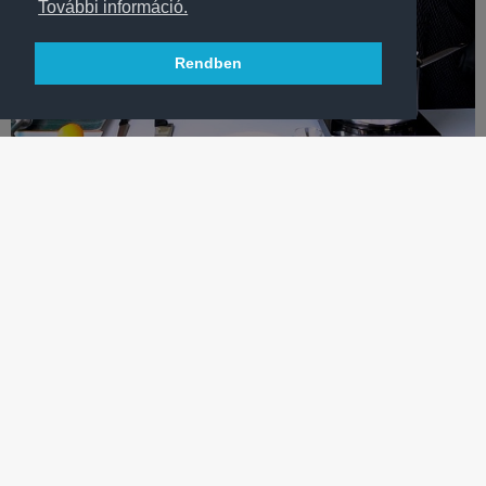
További információ.
Rendben
TORNA
ELKÉSZÜLT AZ ŐSZ KEDVENC ÍZÉBŐL A ZALA SPECIAL!
Tornászunk, Zámbori Zala nemcsak a versenyeken, a konyhában
is kifőzte a legjobbat - VIDEÓ
TÖBB