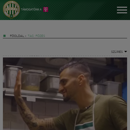
FŐOLDAL
»
TAG: FŐZÉS
SZŰRÉS
Jegyek
FM YouTube +
Hírek