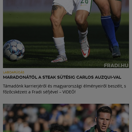
LABDARÚGÁS
MARADONÁTÓL A STEAK SÜTÉSIG CARLOS AUZQUI-VAL
Támadónk karrierjéről és magyarországi élményeiről beszélt, s
főzőcskézett a Fradi séfjével – VIDEÓ!