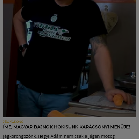
JÉGKORONG
ÍME, MAGYAR BAJNOK HOKISUNK KARÁCSONYI MENÜJE!
Jégkorongozónk, Hegyi Ádám nem csak a jégen mozog