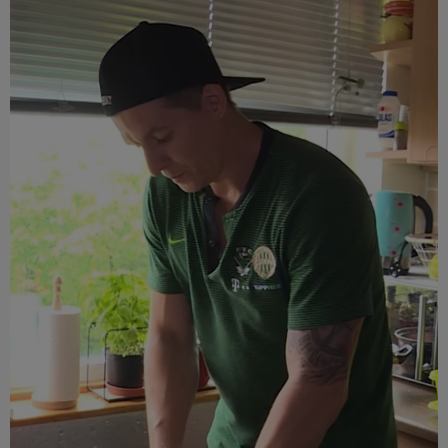
Múzeum
English