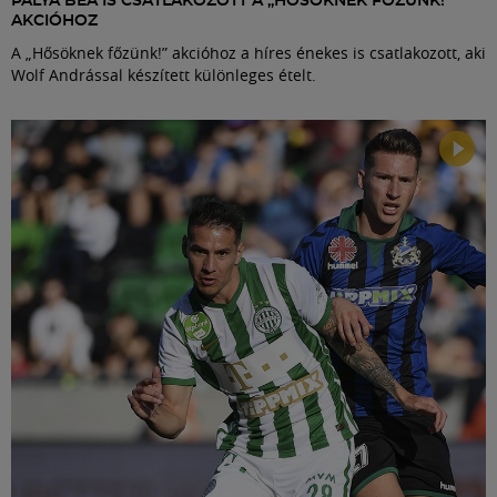
PALYA BEA IS CSATLAKOZOTT A „HŐSÖKNEK FŐZÜNK!”
AKCIÓHOZ
A „Hősöknek főzünk!” akcióhoz a híres énekes is csatlakozott, aki
Wolf Andrással készített különleges ételt.