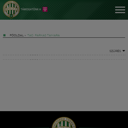
FŐOLDAL
»
TAG: FARKAS TAMARA
SZŰRÉS
Jegyek
FM YouTube +
Hírek