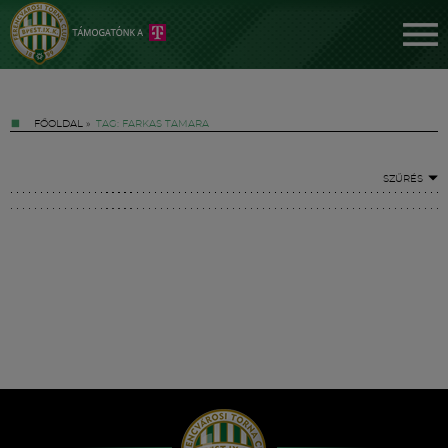
FŐOLDAL
»
TAG: FARKAS TAMARA
SZŰRÉS
Jegyek
FM YouTube +
Hírek