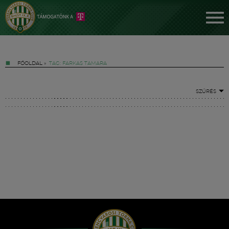
FŐOLDAL
»
TAG: FARKAS TAMARA
SZŰRÉS
Jegyek
FM YouTube +
Hírek