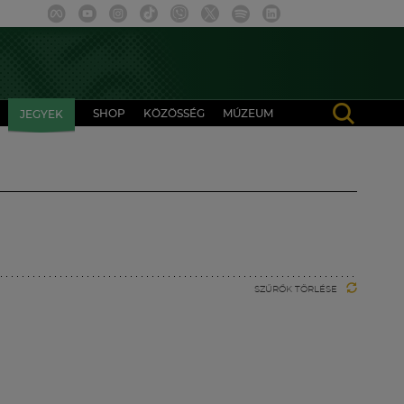
SHOP
KÖZÖSSÉG
MÚZEUM
JEGYEK
SZŰRŐK TÖRLÉSE