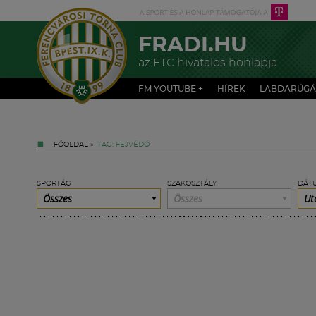
FRADI.HU
az FTC hivatalos honlapja
FM YOUTUBE +
HÍREK
LABDARÚGÁ
FŐOLDAL
»
TAG: FEJVÉDŐ
SPORTÁG
SZAKOSZTÁLY
DÁT
Összes
Összes
Ut