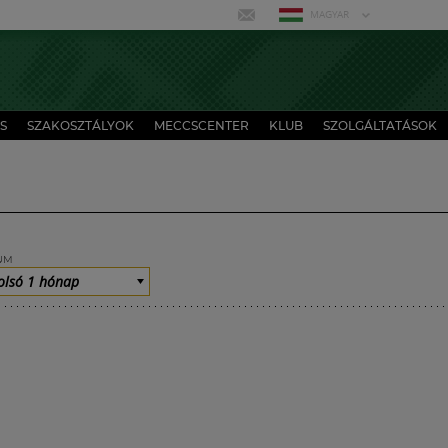
MAGYAR
S
SZAKOSZTÁLYOK
MECCSCENTER
KLUB
SZOLGÁLTATÁSOK
UM
olsó 1 hónap