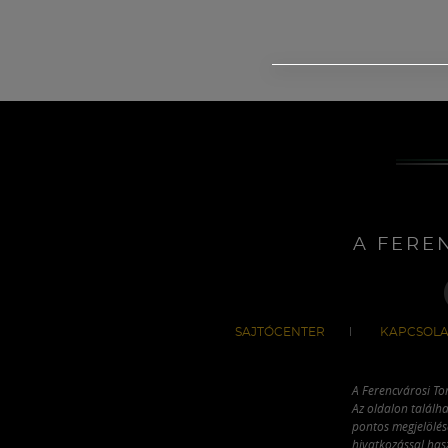
A FERE
SAJTÓCENTER
KAPCSOLA
A Ferencvárosi To
Az oldalon találha
pontos megjelölésé
hivatkozással has