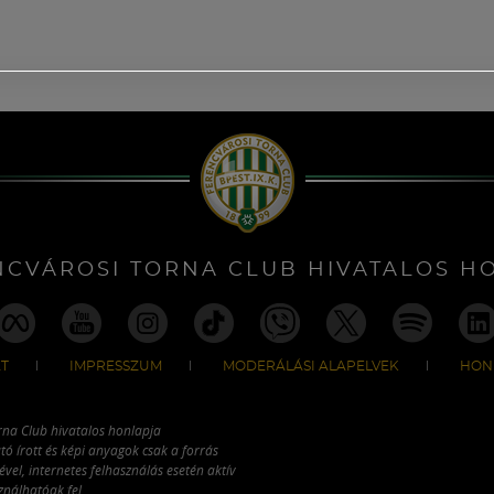
NCVÁROSI TORNA CLUB HIVATALOS H
T
IMPRESSZUM
MODERÁLÁSI ALAPELVEK
HON
rna Club hivatalos honlapja
tó írott és képi anyagok csak a forrás
vel, internetes felhasználás esetén aktív
ználhatóak fel.