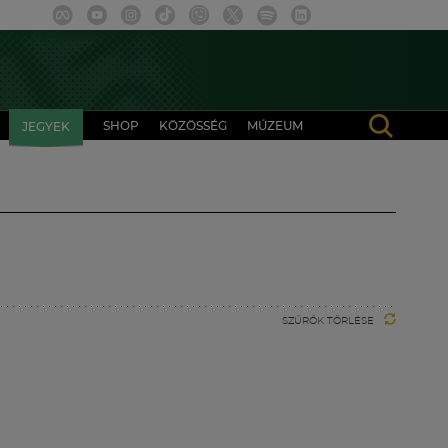
SHOP
KÖZÖSSÉG
MÚZEUM
JEGYEK
SZŰRŐK TÖRLÉSE