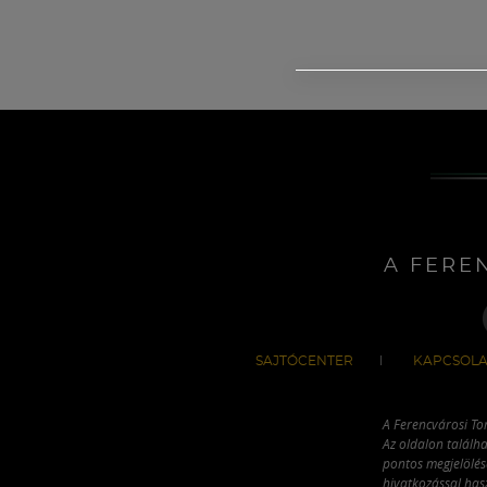
A FERE
SAJTÓCENTER
KAPCSOLA
A Ferencvárosi To
Az oldalon találha
pontos megjelölésé
hivatkozással has