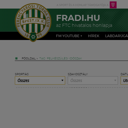
FRADI.HU
az FTC hivatalos honlapja
FM YOUTUBE +
HÍREK
LABDARÚGÁ
FŐOLDAL
»
TAG: FELKÉSZÜLÉSI IDŐSZAK
SPORTÁG
SZAKOSZTÁLY
DÁT
Összes
Összes
Ut