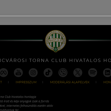
NCVÁROSI TORNA CLUB HIVATALOS H
T
IMPRESSZUM
MODERÁLÁSI ALAPELVEK
HON
rna Club hivatalos honlapja
tó írott és képi anyagok csak a forrás
vel, internetes felhasználás esetén aktív
ználhatóak fel.