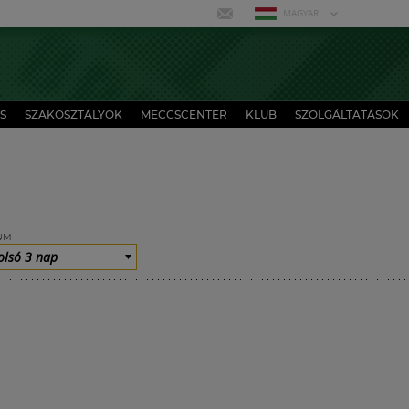
MAGYAR
S
SZAKOSZTÁLYOK
MECCSCENTER
KLUB
SZOLGÁLTATÁSOK
UM
olsó 3 nap