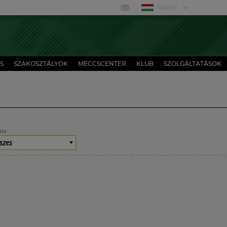
MAGYAR
S
SZAKOSZTÁLYOK
MECCSCENTER
KLUB
SZOLGÁLTATÁSOK
UM
szes