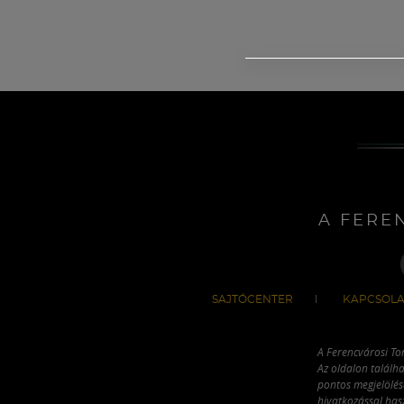
A FERE
SAJTÓCENTER
KAPCSOLA
A Ferencvárosi To
Az oldalon találha
pontos megjelölésé
hivatkozással has