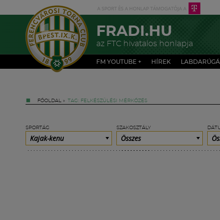
FRADI.HU
az FTC hivatalos honlapja
FM YOUTUBE +
HÍREK
LABDARÚGÁ
FŐOLDAL
»
TAG: FELKÉSZÜLÉSI MÉRKŐZÉS
SPORTÁG
SZAKOSZTÁLY
DÁT
Kajak-kenu
Összes
Ös