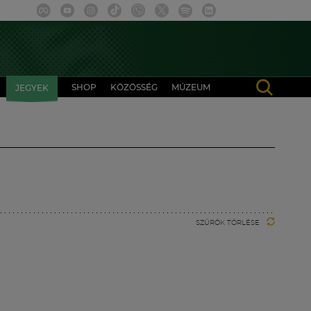
SHOP
KÖZÖSSÉG
MÚZEUM
JEGYEK
SZŰRŐK TÖRLÉSE