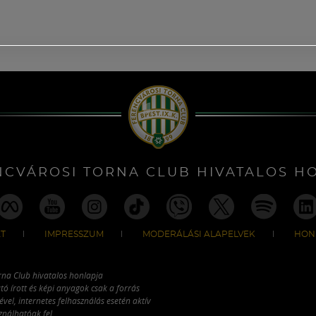
NCVÁROSI TORNA CLUB HIVATALOS H
T
IMPRESSZUM
MODERÁLÁSI ALAPELVEK
HON
rna Club hivatalos honlapja
tó írott és képi anyagok csak a forrás
vel, internetes felhasználás esetén aktív
ználhatóak fel.