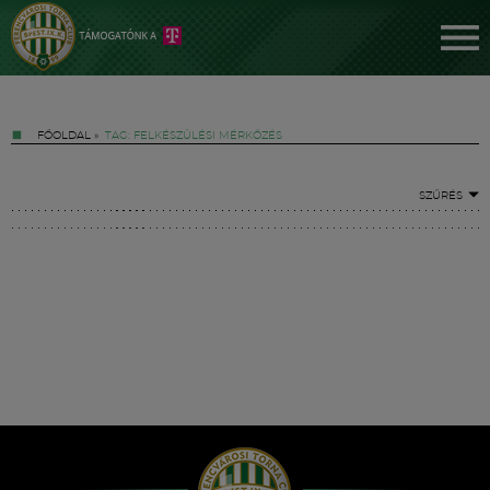
FŐOLDAL
»
TAG: FELKÉSZÜLÉSI MÉRKŐZÉS
SZŰRÉS
Jegyek
FM YouTube +
Hírek