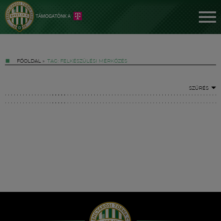
FŐOLDAL
»
TAG: FELKÉSZÜLÉSI MÉRKŐZÉS
SZŰRÉS
Jegyek
FM YouTube +
Hírek