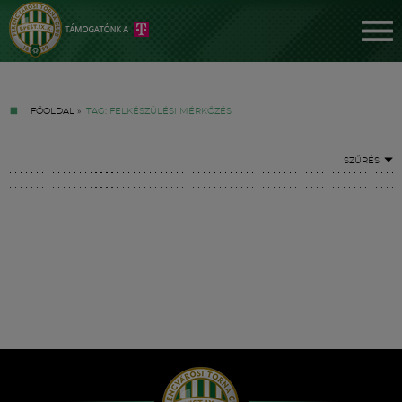
FŐOLDAL
»
TAG: FELKÉSZÜLÉSI MÉRKŐZÉS
SZŰRÉS
Jegyek
FM YouTube +
Hírek