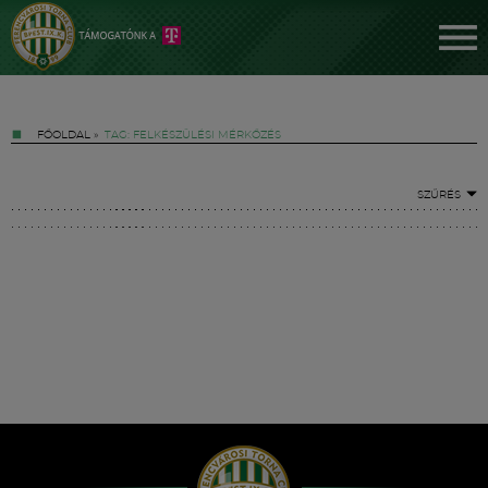
FŐOLDAL
»
TAG: FELKÉSZÜLÉSI MÉRKŐZÉS
SZŰRÉS
Jegyek
FM YouTube +
Hírek