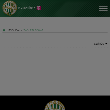
FŐOLDAL
»
TAG: FELSŐHÁZ
SZŰRÉS
Jegyek
FM YouTube +
Hírek