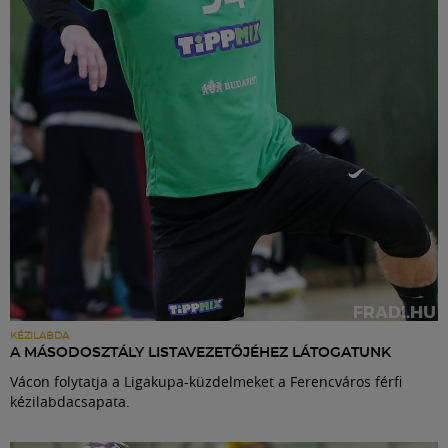
Labdarúgás
Szakosztályok
Meccscenter
Klub
Szolgáltatások
Shop
KÉZILABDA
A MÁSODOSZTÁLY LISTAVEZETŐJÉHEZ LÁTOGATUNK
Vácon folytatja a Ligakupa-küzdelmeket a Ferencváros férfi
Közösség
kézilabdacsapata.