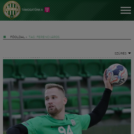
FŐOLDAL
»
TAG: FERENCVÁROS
SZŰRÉS
Jegyek
FM YouTube +
Hírek