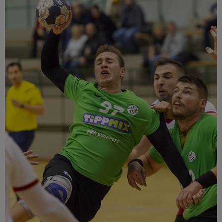
Múzeum
English