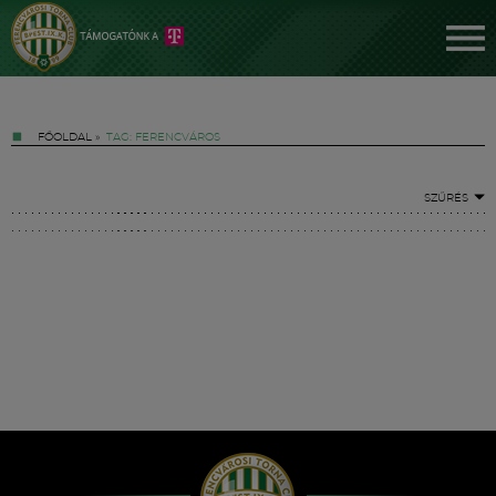
FŐOLDAL
»
TAG: FERENCVÁROS
SZŰRÉS
Jegyek
FM YouTube +
Hírek