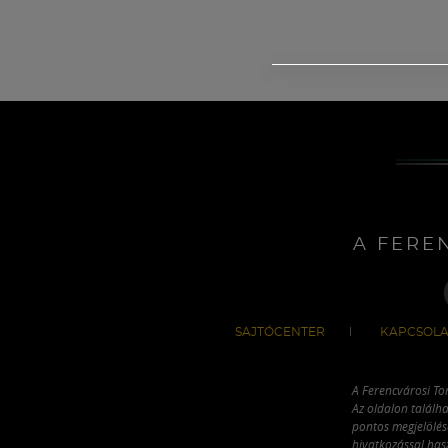
A FERE
SAJTÓCENTER
KAPCSOLA
A Ferencvárosi To
Az oldalon találha
pontos megjelölésé
hivatkozással has