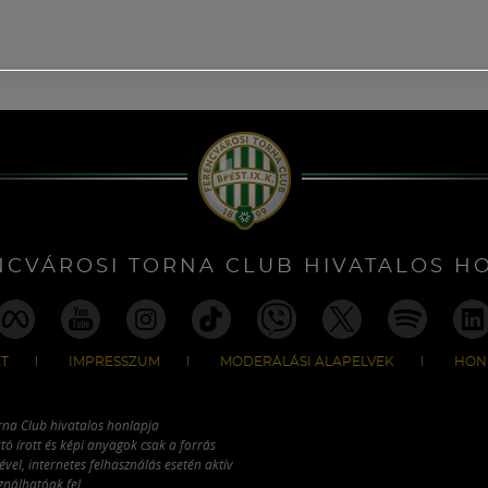
NCVÁROSI TORNA CLUB HIVATALOS H
T
IMPRESSZUM
MODERÁLÁSI ALAPELVEK
HON
rna Club hivatalos honlapja
tó írott és képi anyagok csak a forrás
vel, internetes felhasználás esetén aktív
ználhatóak fel.