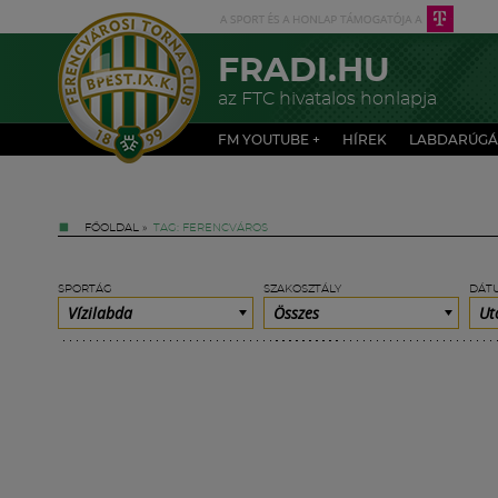
FRADI.HU
az FTC hivatalos honlapja
FM YOUTUBE +
HÍREK
LABDARÚGÁ
FŐOLDAL
»
TAG: FERENCVÁROS
SPORTÁG
SZAKOSZTÁLY
DÁT
Vízilabda
Összes
Ut