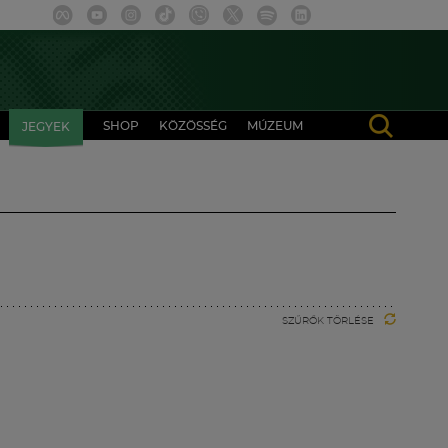
SHOP
KÖZÖSSÉG
MÚZEUM
JEGYEK
SZŰRŐK TÖRLÉSE