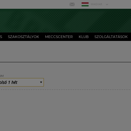
MAGYAR
S
SZAKOSZTÁLYOK
MECCSCENTER
KLUB
SZOLGÁLTATÁSOK
UM
olsó 1 hét