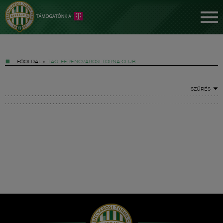
FŐOLDAL
»
TAG: FERENCVÁROSI TORNA CLUB
SZŰRÉS
Jegyek
FM YouTube +
Hírek