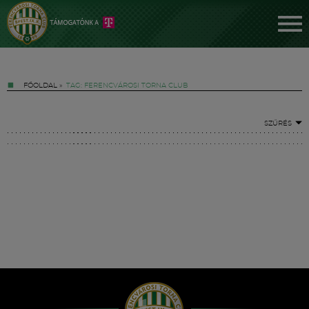
FŐOLDAL
»
TAG: FERENCVÁROSI TORNA CLUB
SZŰRÉS
Jegyek
FM YouTube +
Hírek