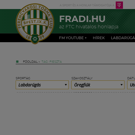
FRADI.HU
az FTC hivatalos honlapja
FM YOUTUBE +
HÍREK
LABDARÚGÁ
FŐOLDAL
»
TAG: FIESZTA
SPORTÁG
SZAKOSZTÁLY
DÁT
Labdarúgás
Öregfiúk
Ut