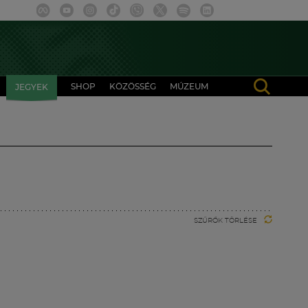
SHOP
KÖZÖSSÉG
MÚZEUM
JEGYEK
SZŰRŐK TÖRLÉSE