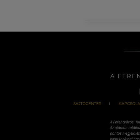
A FERE
SAJTÓCENTER
KAPCSOLA
A Ferencvárosi To
Az oldalon találha
pontos megjelölésé
hivatkozással has