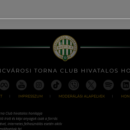
NCVÁROSI TORNA CLUB HIVATALOS H
T
IMPRESSZUM
MODERÁLÁSI ALAPELVEK
HON
rna Club hivatalos honlapja
tó írott és képi anyagok csak a forrás
vel, internetes felhasználás esetén aktív
ználhatóak fel.