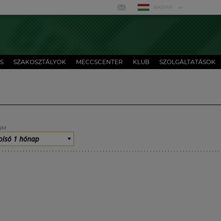
MAGYAR
S
SZAKOSZTÁLYOK
MECCSCENTER
KLUB
SZOLGÁLTATÁSOK
UM
olsó 1 hónap