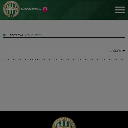
FŐOLDAL
»
TAG: FOCI
SZŰRÉS
Jegyek
FM YouTube +
Hírek