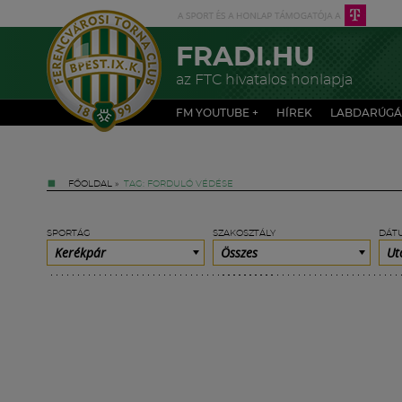
FRADI.HU
az FTC hivatalos honlapja
FM YOUTUBE +
HÍREK
LABDARÚGÁ
FŐOLDAL
»
TAG: FORDULÓ VÉDÉSE
SPORTÁG
SZAKOSZTÁLY
DÁT
Kerékpár
Összes
Ut