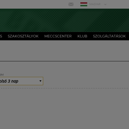
MAGYAR
S
SZAKOSZTÁLYOK
MECCSCENTER
KLUB
SZOLGÁLTATÁSOK
UM
olsó 3 nap