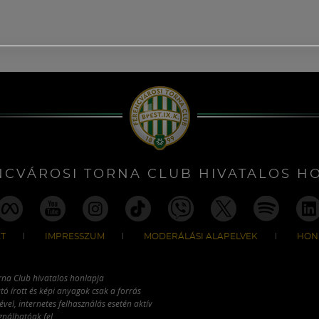
NCVÁROSI TORNA CLUB HIVATALOS H
T
IMPRESSZUM
MODERÁLÁSI ALAPELVEK
HON
rna Club hivatalos honlapja
tó írott és képi anyagok csak a forrás
vel, internetes felhasználás esetén aktív
ználhatóak fel.