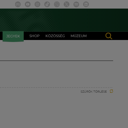
SHOP
KÖZÖSSÉG
MÚZEUM
JEGYEK
SZŰRŐK TÖRLÉSE