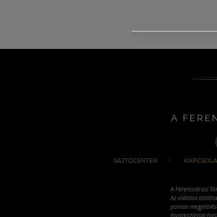
A FERE
SAJTÓCENTER
KAPCSOLA
A Ferencvárosi To
Az oldalon találha
pontos megjelölésé
hivatkozással has