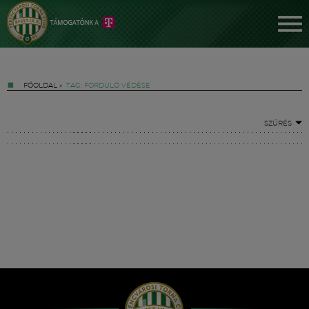
FŐOLDAL
»
TAG: FORDULÓ VÉDÉSE
SZŰRÉS
Jegyek
FM YouTube +
Hírek