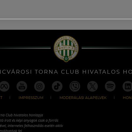
NCVÁROSI TORNA CLUB HIVATALOS H
T
IMPRESSZUM
MODERÁLÁSI ALAPELVEK
HON
rna Club hivatalos honlapja
tó írott és képi anyagok csak a forrás
vel, internetes felhasználás esetén aktív
ználhatóak fel.