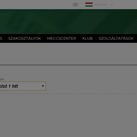
MAGYAR
S
SZAKOSZTÁLYOK
MECCSCENTER
KLUB
SZOLGÁLTATÁSOK
UM
olsó 1 hét