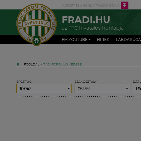
FRADI.HU
az FTC hivatalos honlapja
FM YOUTUBE +
HÍREK
LABDARÚGÁ
FŐOLDAL
»
TAG: FORDULÓ VÉDÉSE
SPORTÁG
SZAKOSZTÁLY
DÁT
Torna
Összes
Ut