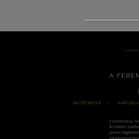
A FERE
SAJTÓCENTER
KAPCSOLA
A Ferencvárosi To
Az oldalon találha
pontos megjelölésé
hivatkozással has