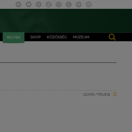
SHOP
KÖZÖSSÉG
MÚZEUM
JEGYEK
SZŰRŐK TÖRLÉSE