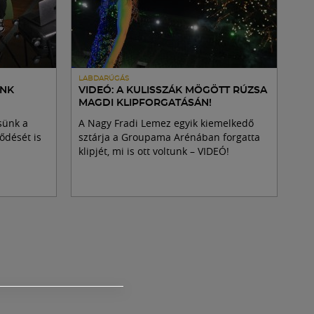
LABDARÚGÁS
UNK
VIDEÓ: A KULISSZÁK MÖGÖTT RÚZSA
MAGDI KLIPFORGATÁSÁN!
sünk a
A Nagy Fradi Lemez egyik kiemelkedő
ődését is
sztárja a Groupama Arénában forgatta
klipjét, mi is ott voltunk – VIDEÓ!