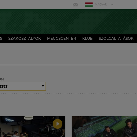
MAGYAR
S
SZAKOSZTÁLYOK
MECCSCENTER
KLUB
SZOLGÁLTATÁSOK
UM
szes