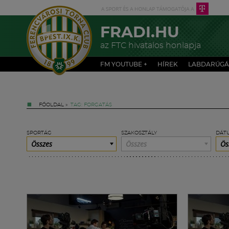
FRADI.HU
az FTC hivatalos honlapja
FM YOUTUBE +
HÍREK
LABDARÚGÁ
FŐOLDAL
»
TAG: FORGATÁS
SPORTÁG
SZAKOSZTÁLY
DÁT
Összes
Összes
Ös