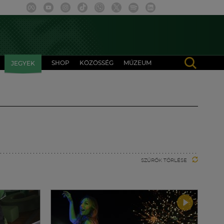
SHOP
KÖZÖSSÉG
MÚZEUM
JEGYEK
SZŰRŐK TÖRLÉSE