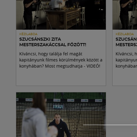
KÉZILABDA
KÉZILABDA
SZUCSÁNSZKI ZITA
SZUCSÁNS
MESTERSZAKÁCCSAL FŐZÖTT!
MESTERS
Kíváncsi, hogy találja fel magát
Kíváncsi, 
kapitányunk filmes körülmények között a
kapitányun
konyhában? Most megtudhatja - VIDEÓ!
konyhában