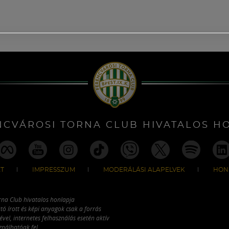
NCVÁROSI TORNA CLUB HIVATALOS H
T
IMPRESSZUM
MODERÁLÁSI ALAPELVEK
HON
rna Club hivatalos honlapja
tó írott és képi anyagok csak a forrás
vel, internetes felhasználás esetén aktív
ználhatóak fel.