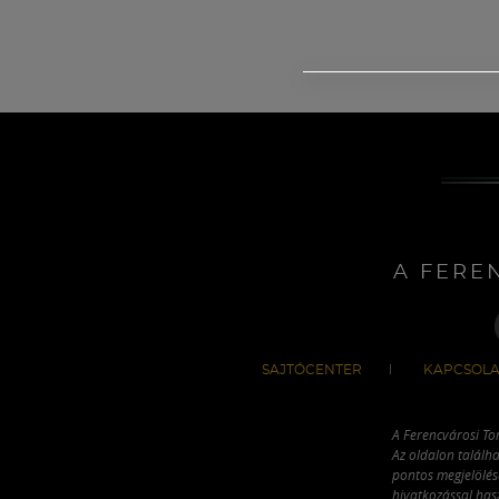
A FERE
SAJTÓCENTER
KAPCSOLA
A Ferencvárosi To
Az oldalon találha
pontos megjelölésé
hivatkozással has