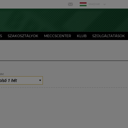
MAGYAR
S
SZAKOSZTÁLYOK
MECCSCENTER
KLUB
SZOLGÁLTATÁSOK
UM
olsó 1 hét