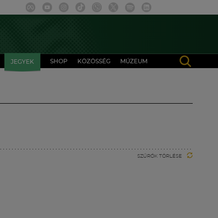
SHOP
KÖZÖSSÉG
MÚZEUM
JEGYEK
SZŰRŐK TÖRLÉSE