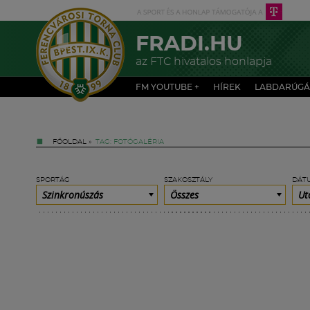
FRADI.HU
az FTC hivatalos honlapja
FM YOUTUBE +
HÍREK
LABDARÚGÁ
FŐOLDAL
»
TAG: FOTÓGALÉRIA
SPORTÁG
SZAKOSZTÁLY
DÁT
Szinkronúszás
Összes
Ut