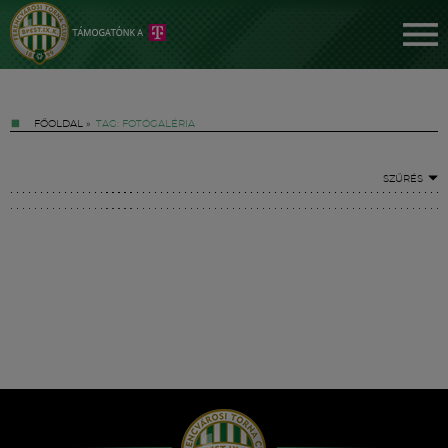
FŐOLDAL
»
TAG: FOTÓGALÉRIA
SZŰRÉS
Jegyek
FM YouTube +
Hírek